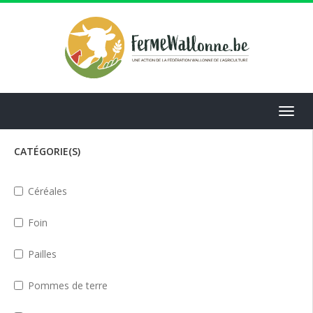
Aller
au
contenu
principal
Toggl
navig
CATÉGORIE(S)
Céréales
Foin
Pailles
Pommes de terre