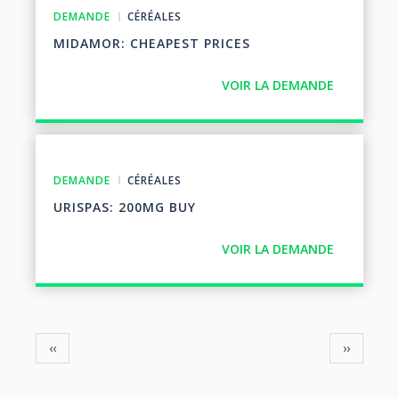
DEMANDE
CÉRÉALES
MIDAMOR: CHEAPEST PRICES
VOIR LA DEMANDE
DEMANDE
CÉRÉALES
URISPAS: 200MG BUY
VOIR LA DEMANDE
Pagination
Page
Page
‹‹
››
précédente
suivante