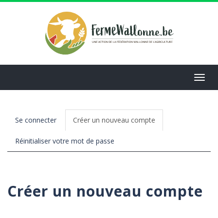
Aller
au
contenu
principal
Toggl
navig
Se connecter
Créer un nouveau compte
(onglet
actif)
Réinitialiser votre mot de passe
Primary
tabs
Créer un nouveau compte